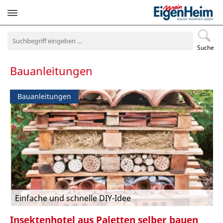
Navigation
überspringen
Suche
Bauanleitungen
Bauanleitungen
Einfache und schnelle DIY-Idee
Insektenhotel aus Paletten selber bauen