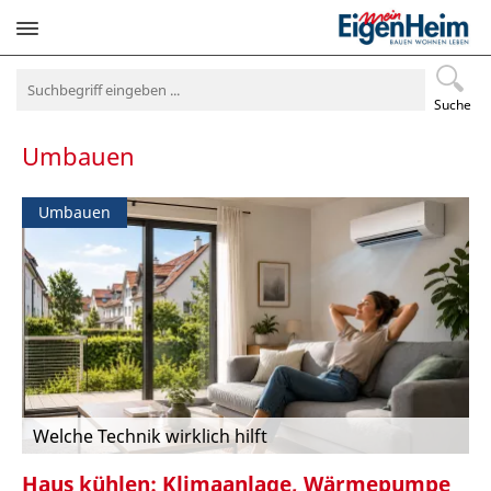
Navigation
überspringen
Suche
Umbauen
Umbauen
Welche Technik wirklich hilft
Haus kühlen: Klimaanlage, Wärmepumpe