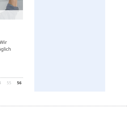
 Wir
äglich
4
55
56