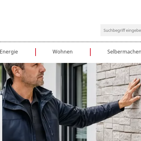
Navigation
Energie
Wohnen
Selbermache
überspringen
Heizen
Einrichten
Bauanleitung
Solar
Küche
Bastelideen
Dämmen
Bad
DIY-Tipps
Haushaltstipps
Renovieren
Wohnen & Recht