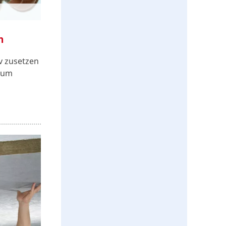
n
v zusetzen
, um