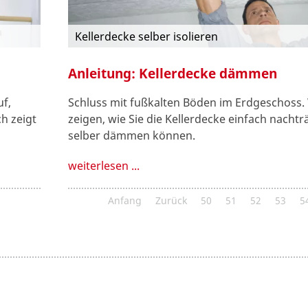
Kellerdecke selber isolieren
Anleitung: Kellerdecke dämmen
f,
Schluss mit fußkalten Böden im Erdgeschoss.
h zeigt
zeigen, wie Sie die Kellerdecke einfach nachtr
selber dämmen können.
weiterlesen ...
Anfang
Zurück
50
51
52
53
5