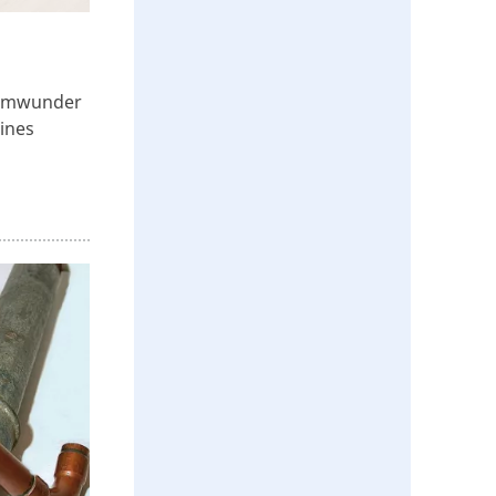
aumwunder
ines