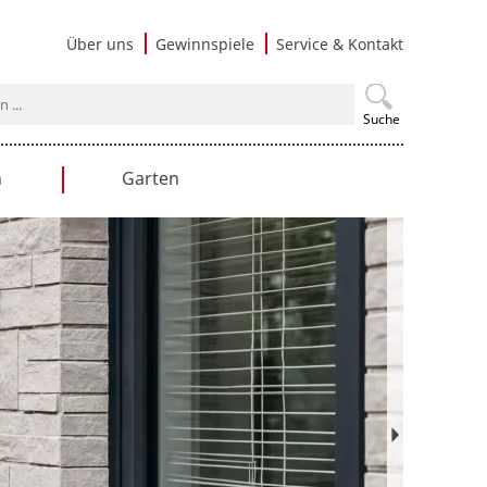
Navigati
Über uns
Gewinnspiele
Service & Kontakt
überspri
Suche
n
Garten
en
Gartengestaltung
Praxistipps
Nutzgarten
Terrasse & Balkon