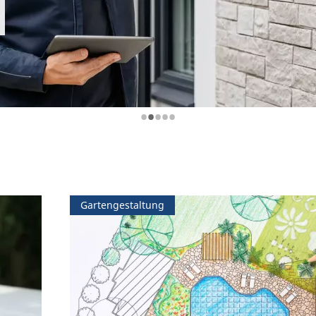
•
•
•
•
•
Gartengestaltung