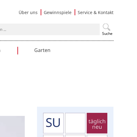
Navigati
Über uns
Gewinnspiele
Service & Kontakt
überspri
Suche
n
Garten
en
Gartengestaltung
Praxistipps
Nutzgarten
Terrasse & Balkon