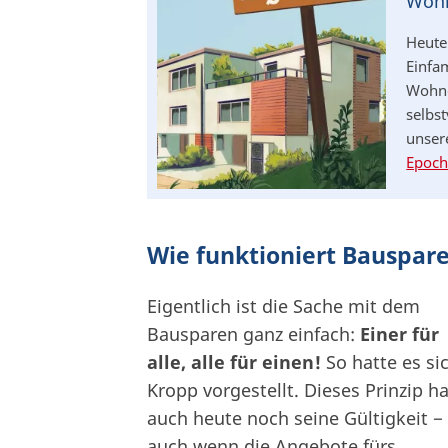
Wohn
Heute
Einfam
Wohng
selbst
unser
Epoch
Wie funktioniert Bauspar
Eigentlich ist die Sache mit dem
Bausparen ganz einfach:
Einer für
alle, alle für einen!
So hatte es si
Kropp vorgestellt. Dieses Prinzip ha
auch heute noch seine Gültigkeit −
auch wenn die Angebote fürs