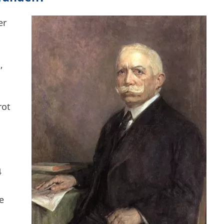
er
,
rot
4
e