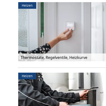
Heizen
Thermostate, Regelventile, Heizkurve
Heizen