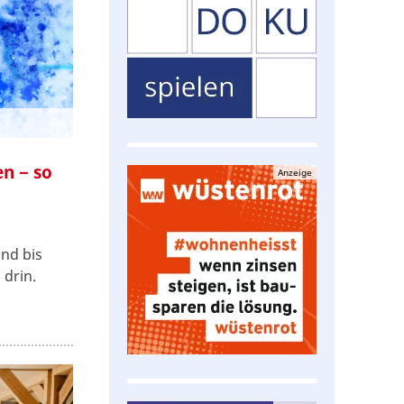
n − so
Anzeige
nd bis
 drin.