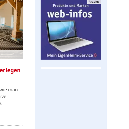
Anzeige
verlegen
, wie man
ive
.