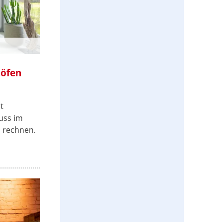
nöfen
t
uss im
s rechnen.