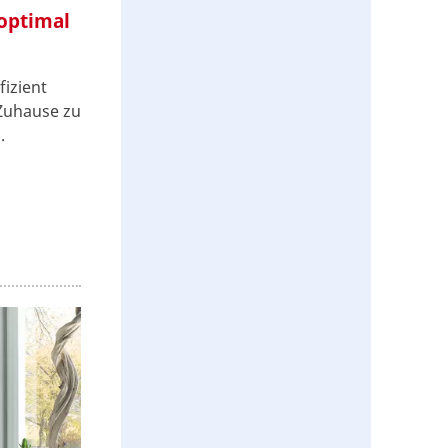
 optimal
fizient
Zuhause zu
.