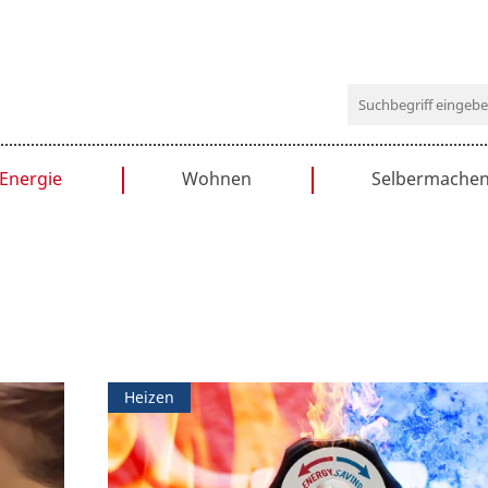
Navigation
Energie
Wohnen
Selbermache
überspringen
Heizen
Einrichten
Bauanleitung
Solar
Küche
Bastelideen
Dämmen
Bad
DIY-Tipps
Haushaltstipps
Renovieren
Wohnen & Recht
Heizen