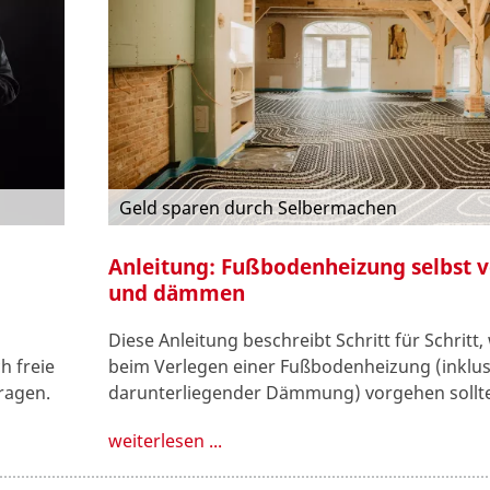
Geld sparen durch Selbermachen
Anleitung: Fußbodenheizung selbst 
und dämmen
Diese Anleitung beschreibt Schritt für Schritt
h freie
beim Verlegen einer Fußbodenheizung (inklus
ragen.
darunterliegender Dämmung) vorgehen sollte
weiterlesen ...