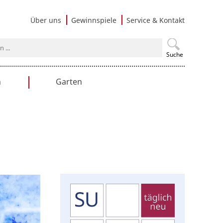
Navigati
Über uns
Gewinnspiele
Service & Kontakt
überspri
Suche
n
Garten
en
Gartengestaltung
Praxistipps
Nutzgarten
Terrasse & Balkon