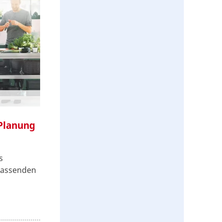
Planung
s
passenden