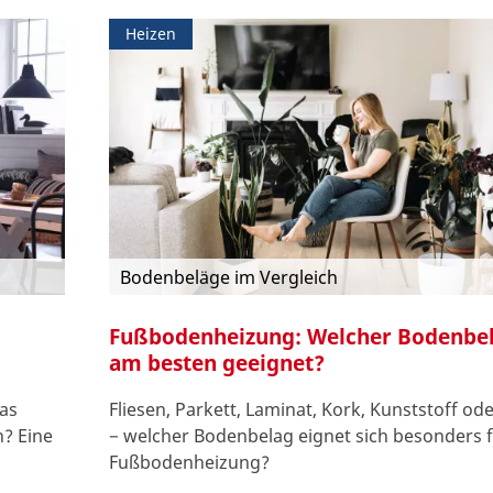
Heizen
Bodenbeläge im Vergleich
Fußbodenheizung: Welcher Bodenbel
am besten geeignet?
Was
Fliesen, Parkett, Laminat, Kork, Kunststoff od
? Eine
− welcher Bodenbelag eignet sich besonders f
Fußbodenheizung?