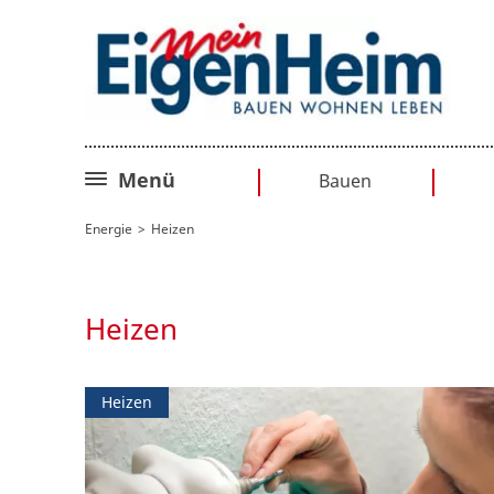
Menü
Bauen
Bauplanung
Energie
Heizen
Baurecht
Sanieren
Heizen
Umbauen
Heizen