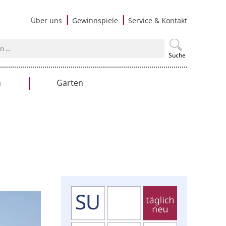
Navigati
Über uns
Gewinnspiele
Service & Kontakt
überspri
Suche
n
Garten
en
Gartengestaltung
Praxistipps
Nutzgarten
Terrasse & Balkon