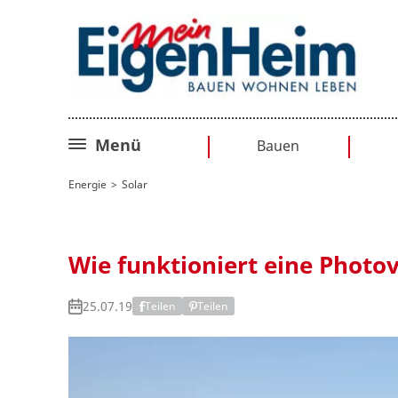
Menü
Bauen
Bauplanung
Energie
Solar
Baurecht
Sanieren
Wie funktioniert eine Photo
Umbauen
25.07.19
Teilen
Teilen