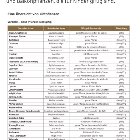
und Balkonpflanzen, die für Kinder giftig sind.
•
•
•
•
•
•
•
•
•
•
•
•
•
•
•