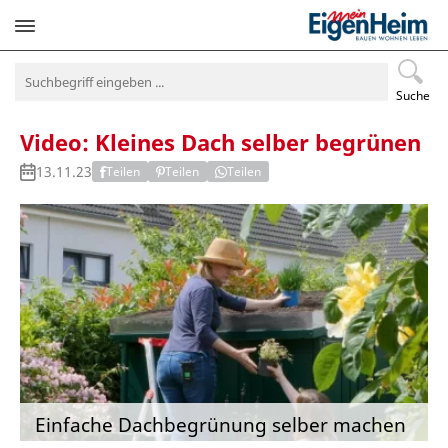
Navigation
überspringen
Suche
Video: Kleines Dach selber begrünen
13.11.23
Teilen
Teilen
Teilen
Einfache Dachbegrünung selber machen