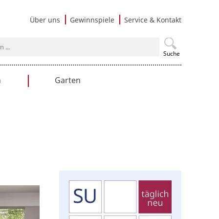
Navigati
Über uns
Gewinnspiele
Service & Kontakt
überspri
Suche
n
Garten
en
Gartengestaltung
Praxistipps
Nutzgarten
Terrasse & Balkon