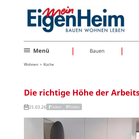
Menü
Bauen
Bauplanung
Wohnen
Küche
Baurecht
Sanieren
Die richtige Höhe der Arbeit
Umbauen
25.03.26
Teilen
Teilen