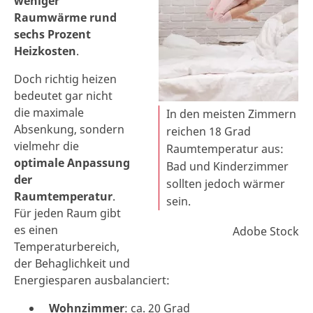
weniger
Raumwärme rund
sechs Prozent
Heizkosten
.
Doch richtig heizen
bedeutet gar nicht
die maximale
In den meisten Zimmern
Absenkung, sondern
reichen 18 Grad
vielmehr die
Raumtemperatur aus:
optimale Anpassung
Bad und Kinderzimmer
der
sollten jedoch wärmer
Raumtemperatur
.
sein.
Für jeden Raum gibt
es einen
Adobe Stock
Temperaturbereich,
der Behaglichkeit und
Energiesparen ausbalanciert:
Wohnzimmer
: ca. 20 Grad