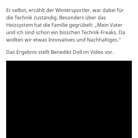
Er selbst, erzählt der Wintersportler, war dabei für
die Technik zuständig. Besonders über das
Heizsystem hat die Familie gegrübelt: „Mein Vater
und ich sind schon ein bisschen Technik-Freaks. Da
wollten wir etwas Innovatives und Nachhaltiges.“
Das Ergebnis stellt Benedikt Doll im Video vor.