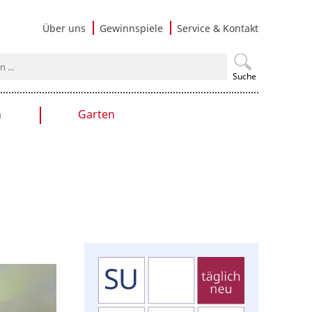
Navigati
Über uns
Gewinnspiele
Service & Kontakt
überspri
Suche
n
Garten
en
Gartengestaltung
Praxistipps
Nutzgarten
Terrasse & Balkon