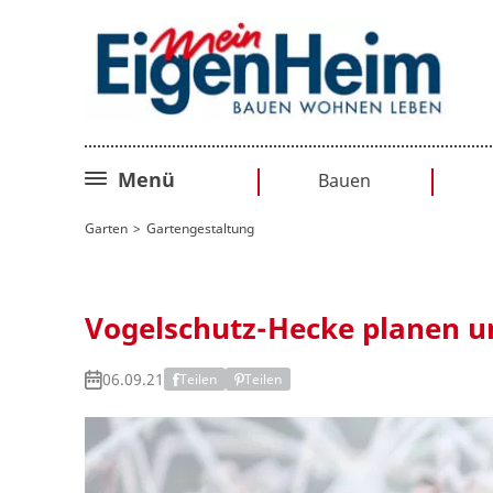
Menü
Bauen
Bauplanung
Garten
Gartengestaltung
Baurecht
Sanieren
Vogelschutz-Hecke planen u
Umbauen
06.09.21
Teilen
Teilen