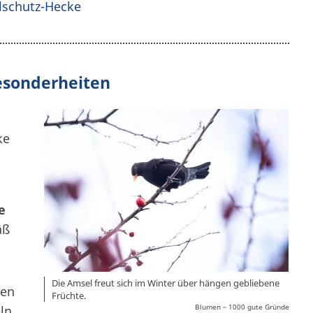
elschutz-Hecke
esonderheiten
ke
e
äß
Die Amsel freut sich im Winter über hängen gebliebene
ten
Früchte.
Blumen – 1000 gute Gründe
ln