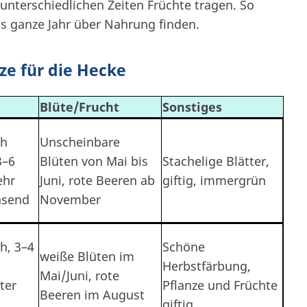
 unterschiedlichen Zeiten Früchte tragen. So
das ganze Jahr über Nahrung finden.
ze für die Hecke
Blüte/Frucht
Sonstiges
ch
Unscheinbare
3–6
Blüten von Mai bis
Stachelige Blätter,
ehr
Juni, rote Beeren ab
giftig, immergrün
hsend
November
h, 3–4
Schöne
weiße Blüten im
Herbstfärbung,
Mai/Juni, rote
ter
Pflanze und Früchte
Beeren im August
giftig