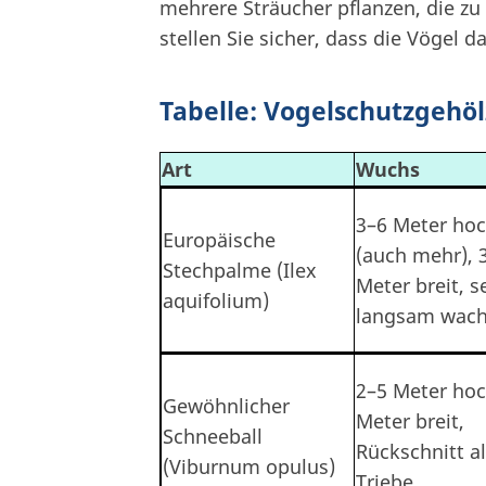
mehrere Sträucher pflanzen, die zu
stellen Sie sicher, dass die Vögel 
Tabelle: Vogelschutzgehöl
Art
Wuchs
3–6 Meter ho
Europäische
(auch mehr), 
Stechpalme (Ilex
Meter breit, s
aquifolium)
langsam wac
2–5 Meter hoc
Gewöhnlicher
Meter breit,
Schneeball
Rückschnitt al
(Viburnum opulus)
Triebe