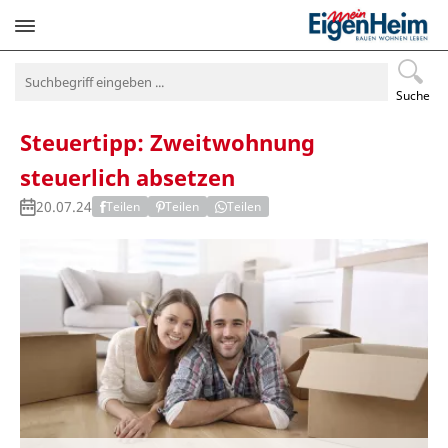
Navigation
überspringen
Suche
Steuertipp: Zweitwohnung
steuerlich absetzen
20.07.24
Teilen
Teilen
Teilen