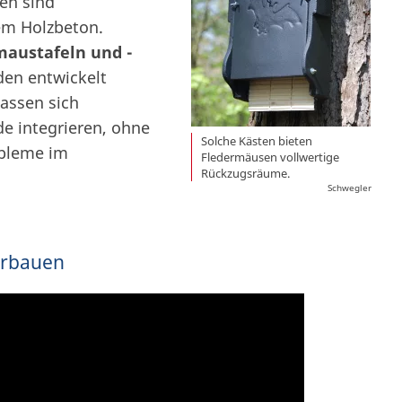
en sind
em Holzbeton.
maustafeln
und -
aden entwickelt
lassen sich
e integrieren, ohne
Solche Kästen bieten
bleme im
Fledermäusen vollwertige
Rückzugsräume.
Schwegler
erbauen