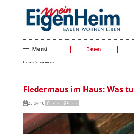
Menü
Bauen
Bauplanung
Bauen
Sanieren
Baurecht
Sanieren
Fledermaus im Haus: Was tu
Umbauen
26.04.18
Teilen
Teilen