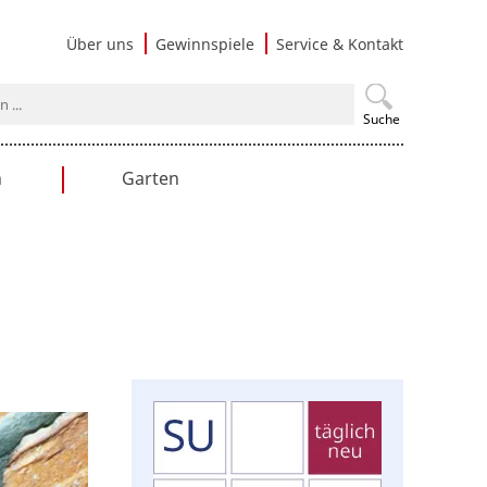
Navigati
Über uns
Gewinnspiele
Service & Kontakt
überspri
Suche
n
Garten
en
Gartengestaltung
Praxistipps
Nutzgarten
Terrasse & Balkon