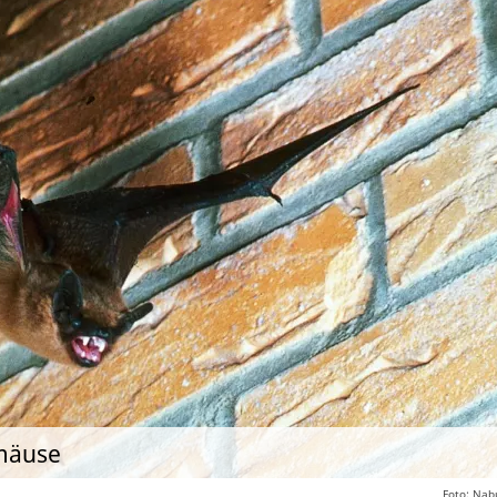
rmäuse
Foto: Nab