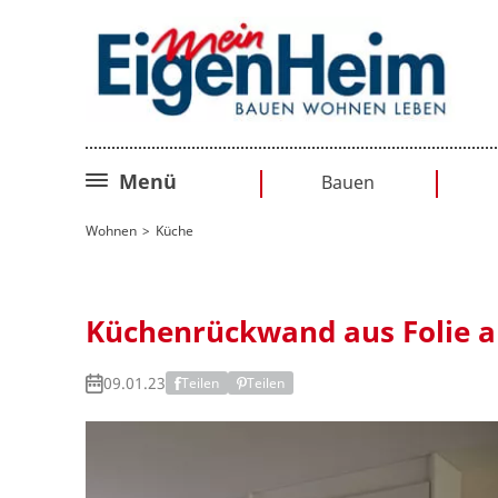
Menü
Bauen
Bauplanung
Wohnen
Küche
Baurecht
Sanieren
Küchenrückwand aus Folie an
Umbauen
09.01.23
Teilen
Teilen