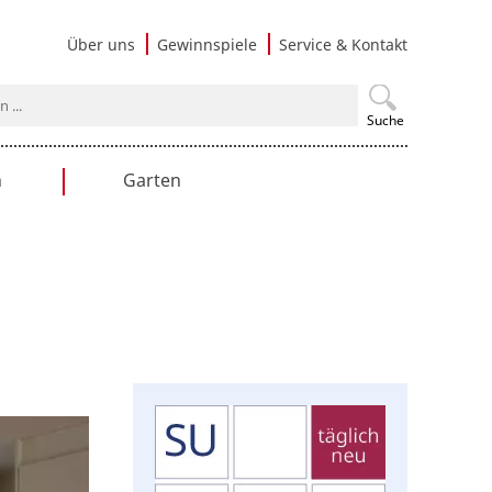
Navigati
Über uns
Gewinnspiele
Service & Kontakt
überspri
Suche
n
Garten
en
Gartengestaltung
Praxistipps
Nutzgarten
Terrasse & Balkon