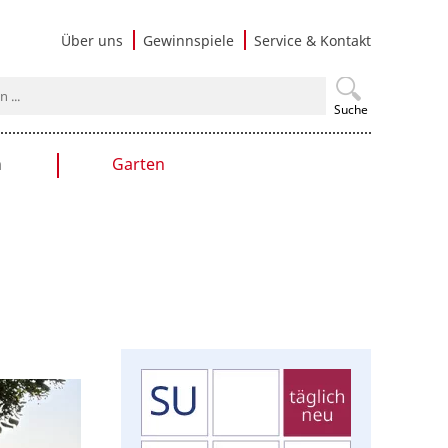
Navigati
Über uns
Gewinnspiele
Service & Kontakt
überspri
Suche
n
Garten
en
Gartengestaltung
Praxistipps
Nutzgarten
Terrasse & Balkon