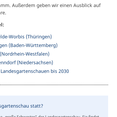
ramm. Außerdem geben wir einen Ausblick auf
re.
l:
elde-Worbis (Thüringen)
ngen (Baden-Württemberg)
(Nordrhein-Westfalen)
nndorf (Niedersachsen)
d Landesgartenschauen bis 2030
sgartenschau statt?
ie „große Schwester“ der Landesgartenschau. Sie findet