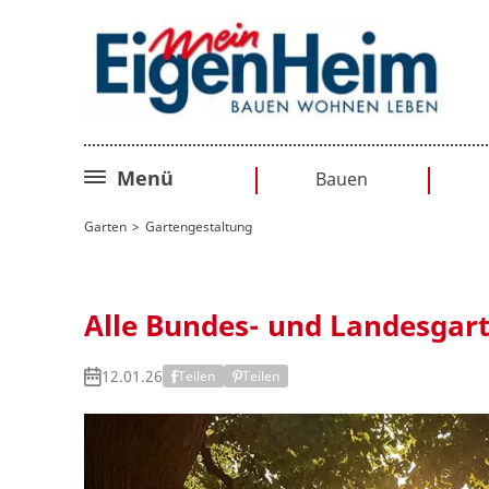
Menü
Bauen
Bauplanung
Garten
Gartengestaltung
Baurecht
Sanieren
Alle Bundes- und Landesgar
Umbauen
12.01.26
Teilen
Teilen