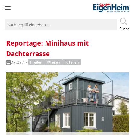
Navigation
überspringen
Suche
Reportage: Minihaus mit
Dachterrasse
22.09.19
Teilen
Teilen
Teilen