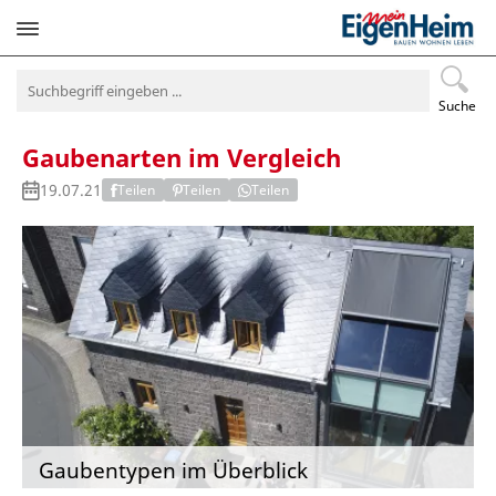
Navigation
überspringen
Suche
Gaubenarten im Vergleich
19.07.21
Teilen
Teilen
Teilen
Gaubentypen im Überblick