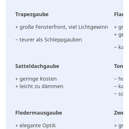
Trapezgaube
Flac
+ große Fensterfront, viel Lichtgewinn
+ grö
+ ger
− teurer als Schleppgauben
− kann
Satteldachgaube
Tonn
+ geringe Kosten
− hoh
+ leicht zu dämmen
− kan
− sch
Fledermausgaube
Zwer
+ elegante Optik
+ gro