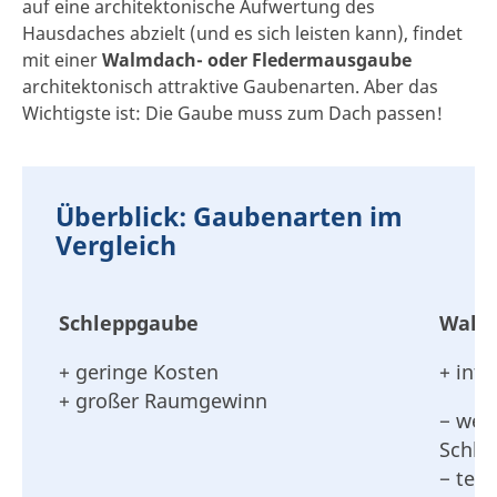
auf eine architektonische Aufwertung des
Hausdaches abzielt (und es sich leisten kann), findet
mit einer
Walmdach- oder
Fledermausgaube
architektonisch attraktive Gaubenarten. Aber das
Wichtigste ist: Die Gaube muss zum Dach passen!
Überblick: Gaubenarten im
Vergleich
Schleppgaube
Walm
+ geringe Kosten
+ inte
+ großer Raumgewinn
− wen
Schle
− teu