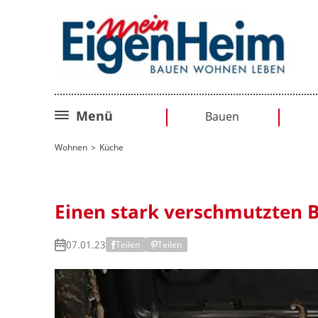
Menü
Bauen
Bauplanung
Wohnen
Küche
Baurecht
Sanieren
Einen stark verschmutzten 
Umbauen
07.01.23
Teilen
Teilen