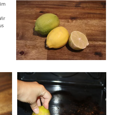
 im
Wir
us