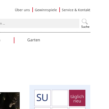
Navigati
Über uns
Gewinnspiele
Service & Kontakt
überspri
Suche
n
Garten
en
Gartengestaltung
Praxistipps
Nutzgarten
Terrasse & Balkon