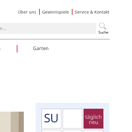
Navigati
Über uns
Gewinnspiele
Service & Kontakt
überspri
Suche
n
Garten
en
Gartengestaltung
Praxistipps
Nutzgarten
Terrasse & Balkon