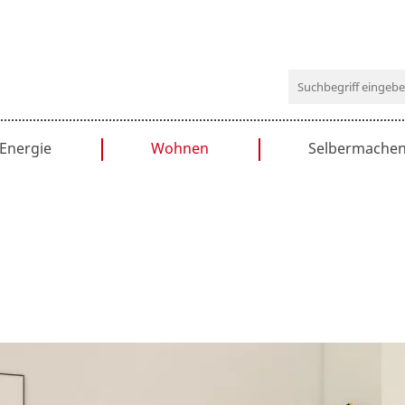
Navigation
Energie
Wohnen
Selbermache
überspringen
Heizen
Einrichten
Bauanleitung
Solar
Küche
Bastelideen
Dämmen
Bad
DIY-Tipps
Haushaltstipps
Renovieren
Wohnen & Recht