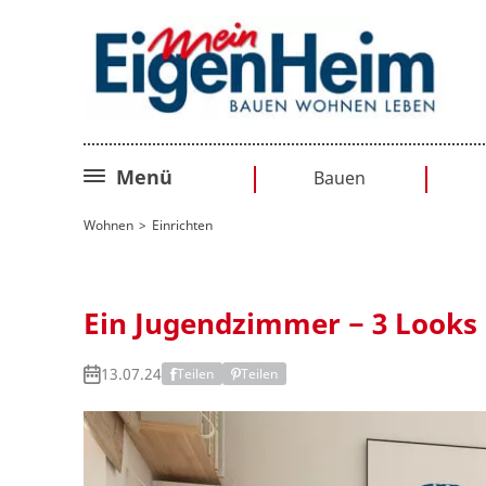
Menü
Bauen
Bauplanung
Wohnen
Einrichten
Baurecht
Sanieren
Ein Jugendzimmer − 3 Looks
Umbauen
13.07.24
Teilen
Teilen