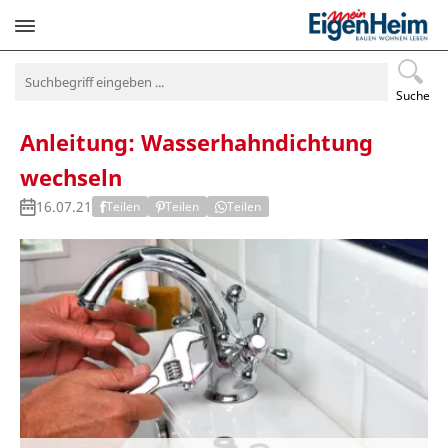
Navigation
überspringen
Suche
Anleitung: Wasserhahndichtung
wechseln
16.07.21
Teilen
Teilen
Teilen