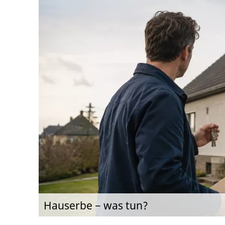
Hauserbe − was tun?