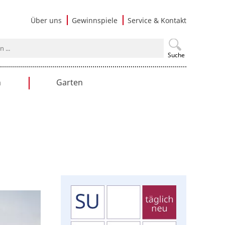
Navigati
Über uns
Gewinnspiele
Service & Kontakt
überspri
Suche
n
Garten
en
Gartengestaltung
Praxistipps
Nutzgarten
Terrasse & Balkon