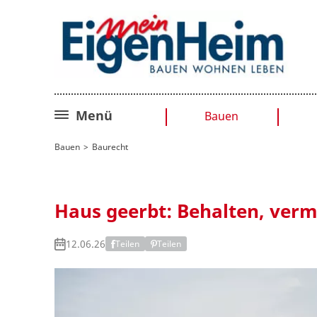
Menü
Bauen
Bauplanung
Bauen
Baurecht
Baurecht
Sanieren
Haus geerbt: Behalten, verm
Umbauen
12.06.26
Teilen
Teilen