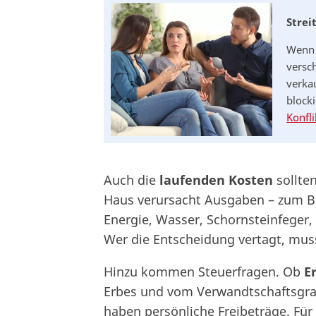
Strei
Wenn 
versc
verkau
block
Konfl
Auch die
laufenden Kosten
sollten
Haus verursacht Ausgaben – zum Be
Energie, Wasser, Schornsteinfeger,
Wer die Entscheidung vertagt, mus
Hinzu kommen Steuerfragen. Ob
E
Erbes und vom Verwandtschaftsgra
haben persönliche Freibeträge. Für