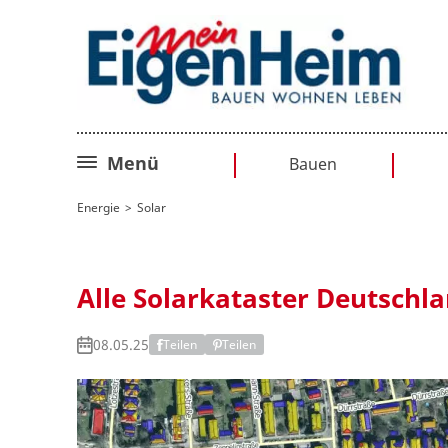
Menü
Bauen
Bauplanung
Energie
Solar
Baurecht
Sanieren
Alle Solarkataster Deutschl
Umbauen
08.05.25
Teilen
Teilen