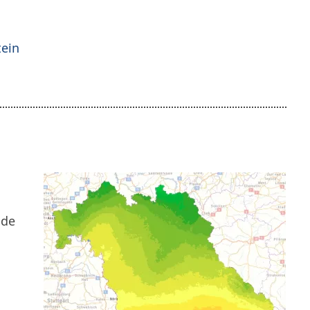
tein
s
nde