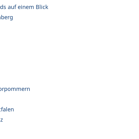
nds auf einem Blick
mberg
-Vorpommern
tfalen
nz