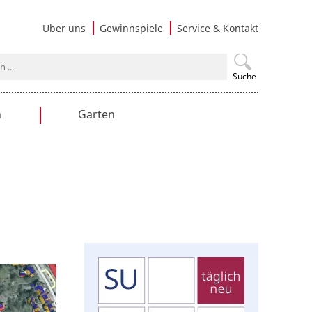
Navigati
Über uns
Gewinnspiele
Service & Kontakt
überspri
Suche
n
Garten
en
Gartengestaltung
Praxistipps
Nutzgarten
Terrasse & Balkon