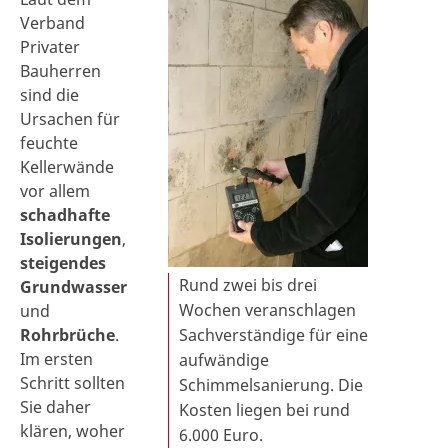
Verband
Privater
Bauherren
sind die
Ursachen für
feuchte
Kellerwände
vor allem
schadhafte
Isolierungen
,
steigendes
Rund zwei bis drei
Grundwasser
Wochen veranschlagen
und
Rohrbrüche
.
Sachverständige für eine
Im ersten
aufwändige
Schritt sollten
Schimmelsanierung. Die
Sie daher
Kosten liegen bei rund
klären, woher
6.000 Euro.