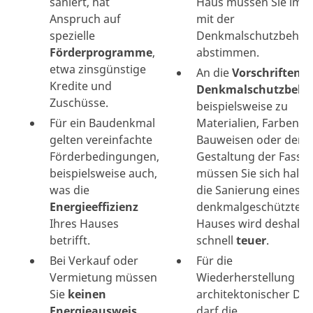
saniert, hat
Haus müssen Sie imm
Anspruch auf
mit der
spezielle
Denkmalschutzbehör
Förderprogramme
,
abstimmen.
etwa zinsgünstige
An die
Vorschriften d
Kredite und
Denkmalschutzbehö
Zuschüsse.
beispielsweise zu
Für ein Baudenkmal
Materialien, Farben,
gelten vereinfachte
Bauweisen oder der
Förderbedingungen,
Gestaltung der Fassa
beispielsweise auch,
müssen Sie sich halte
was die
die Sanierung eines
Energieeffizienz
denkmalgeschützten
Ihres Hauses
Hauses wird deshalb
betrifft.
schnell
teuer
.
Bei Verkauf oder
Für die
Vermietung müssen
Wiederherstellung
Sie
keinen
architektonischer Det
Energieausweis
darf die