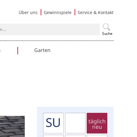
Navigati
Über uns
Gewinnspiele
Service & Kontakt
überspri
Suche
n
Garten
en
Gartengestaltung
Praxistipps
Nutzgarten
Terrasse & Balkon