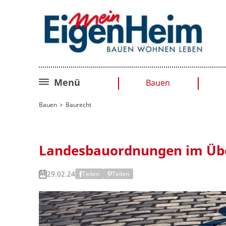
Menü
Bauen
Bauplanung
Bauen
Baurecht
Baurecht
Sanieren
Landesbauordnungen im Übe
Umbauen
29.02.24
Teilen
Teilen