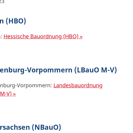
23
n (HBO)
n:
Hessische Bauordnung (HBO) »
enburg-Vorpommern (LBauO M-V)
lenburg-Vorpommern:
Landesbauordnung
M-V) »
rsachsen (NBauO)