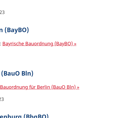
23
n (BayBO)
:
Bayrische Bauordnung (BayBO) »
 (BauO Bln)
Bauordnung für Berlin (BauO Bln) »
23
enburg (BbgBO)