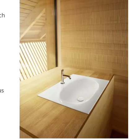
ch
us