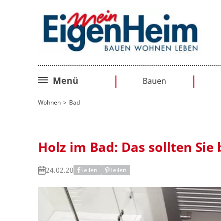
Menü
Bauen
Bauplanung
Wohnen
Bad
Baurecht
Sanieren
Holz im Bad: Das sollten Sie
Umbauen
24.02.20
Teilen
Teilen