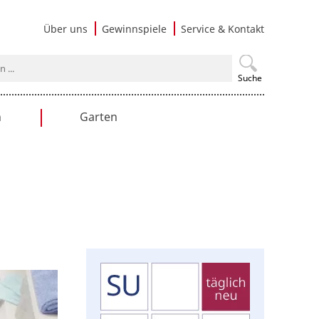
Navigati
Über uns
Gewinnspiele
Service & Kontakt
überspri
Suche
n
Garten
en
Gartengestaltung
Praxistipps
Nutzgarten
Terrasse & Balkon